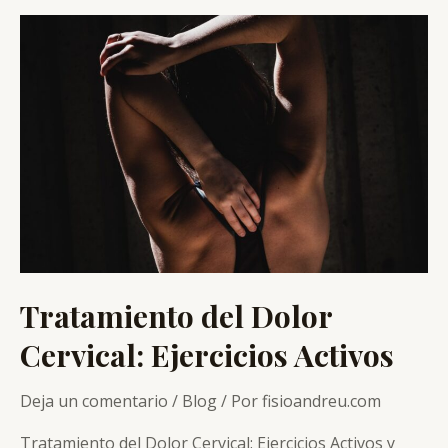
Dolor
Lumbar
con
Ejercicios
de
Fuerza
Tratamiento del Dolor
Cervical: Ejercicios Activos
Deja un comentario
/
Blog
/ Por
fisioandreu.com
Tratamiento del Dolor Cervical: Ejercicios Activos y