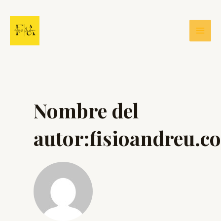
Ir
al
contenido
Mai
Men
Nombre del
autor:fisioandreu.c