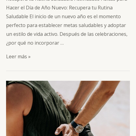
Hacer el Día de Año Nuevo: Recupera tu Rutina
Saludable El inicio de un nuevo año es el momento
perfecto para establecer metas saludables y adoptar
un estilo de vida activo. Después de las celebraciones,
¿por qué no incorporar …
Actividades
Leer más »
Físicas
para
Hacer
el
Día
de
Año
Nuevo