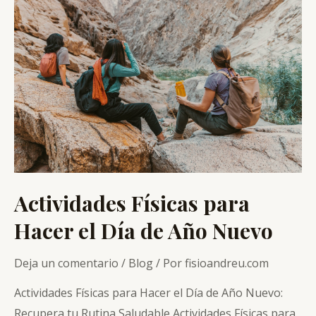
salud
y
bienestar
Actividades Físicas para
Hacer el Día de Año Nuevo
Deja un comentario
/
Blog
/ Por
fisioandreu.com
Actividades Físicas para Hacer el Día de Año Nuevo:
Recupera tu Rutina Saludable Actividades Físicas para