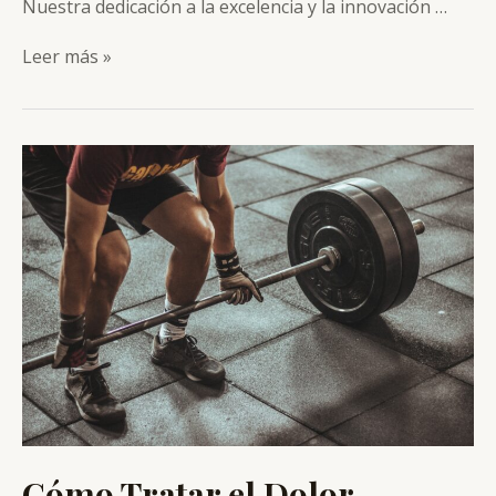
Nuestra dedicación a la excelencia y la innovación …
Fisioterapia
Leer más »
en
Las
Palmas
de
Gran
Canaria
Cómo Tratar el Dolor