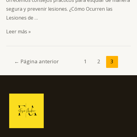
segura y prevenir lesiones. ¿Cómo Ocurren las
Lesiones de …
Lesiones
Leer más »
de
Ligamento
Cruzado
Navegación
←
Página anterior
1
2
3
Anterior
de
en
entradas
el
Esquí