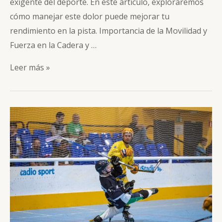
exigente del deporte. En este artículo, exploraremos
cómo manejar este dolor puede mejorar tu
rendimiento en la pista. Importancia de la Movilidad y
Fuerza en la Cadera y …
Dolor
Leer más »
de
espalda
en
hockey
línea