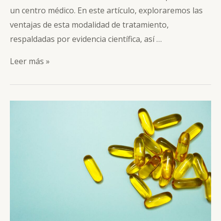
un centro médico. En este artículo, exploraremos las
ventajas de esta modalidad de tratamiento,
respaldadas por evidencia científica, así …
Fisioterapia
Leer más »
Online
en
España:
Beneficios
y
Evidencia
Científica