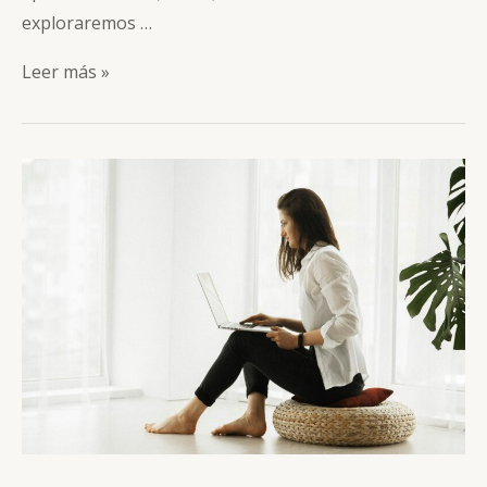
exploraremos …
Suplementación
Leer más »
de
Magnesio
y
Hockey:
beneficios