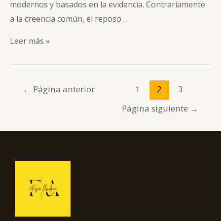
modernos y basados en la evidencia. Contrariamente
a la creencia común, el reposo …
Dolor
Leer más »
de
Hombro:
Estrategias
Navegación
←
Página anterior
1
2
3
de
de
Página siguiente
→
Recuperación
entradas
Efectivas