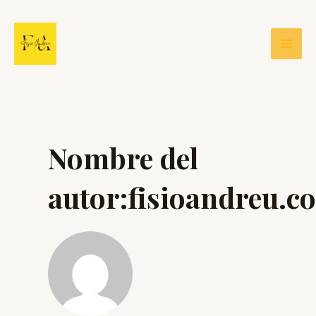
Ir
al
contenido
Mai
Men
Nombre del
autor:fisioandreu.c